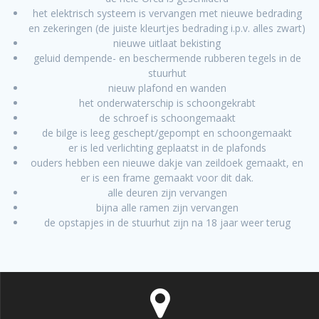
het elektrisch systeem is vervangen met nieuwe bedrading
en zekeringen (de juiste kleurtjes bedrading i.p.v. alles zwart)
nieuwe uitlaat bekisting
geluid dempende- en beschermende rubberen tegels in de
stuurhut
nieuw plafond en wanden
het onderwaterschip is schoongekrabt
de schroef is schoongemaakt
de bilge is leeg geschept/gepompt en schoongemaakt
er is led verlichting geplaatst in de plafonds
ouders hebben een nieuwe dakje van zeildoek gemaakt, en
er is een frame gemaakt voor dit dak.
alle deuren zijn vervangen
bijna alle ramen zijn vervangen
de opstapjes in de stuurhut zijn na 18 jaar weer terug