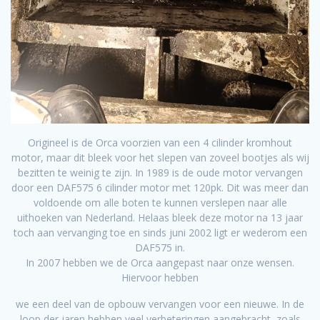
Origineel is de Orca voorzien van een 4 cilinder kromhout
motor, maar dit bleek voor het slepen van zoveel bootjes als wij
bezitten te weinig te zijn. In 1989 is de oude motor vervangen
door een DAF575 6 cilinder motor met 120pk. Dit was meer dan
voldoende om alle boten te kunnen verslepen naar alle
uithoeken van Nederland. Helaas bleek deze motor na 13 jaar
toch aan vervanging toe en sinds juni 2002 ligt er wederom een
DAF575 in.
In 2007 hebben we de Orca aangepast naar onze wensen.
Hiervoor hebben
we een deel van de opbouw vervangen voor een nieuwe. In de
loop der jaren hebben veel verbeteringen aangebracht, zoals