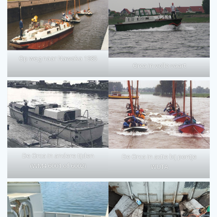
Op weg naar Nawaka 1985
Orca in volle vaart
De Orca in andere tijden
De Orca in actie bij pontje
(WM4 6001 of 6002)
WUTA