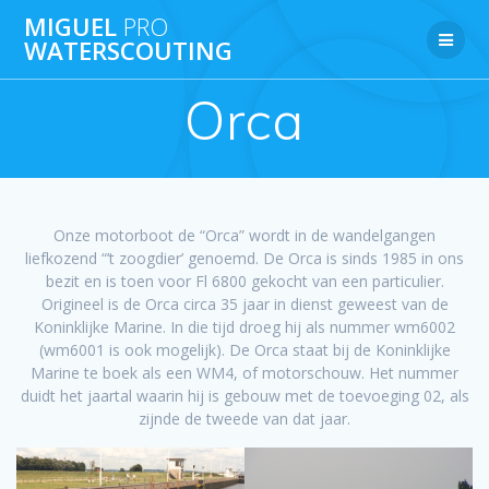
Ga
MIGUEL
PRO
naar
WATERSCOUTING
de
inhoud
Orca
Onze motorboot de “Orca” wordt in de wandelgangen
liefkozend “’t zoogdier’ genoemd. De Orca is sinds 1985 in ons
bezit en is toen voor Fl 6800 gekocht van een particulier.
Origineel is de Orca circa 35 jaar in dienst geweest van de
Koninklijke Marine. In die tijd droeg hij als nummer wm6002
(wm6001 is ook mogelijk). De Orca staat bij de Koninklijke
Marine te boek als een WM4, of motorschouw. Het nummer
duidt het jaartal waarin hij is gebouw met de toevoeging 02, als
zijnde de tweede van dat jaar.