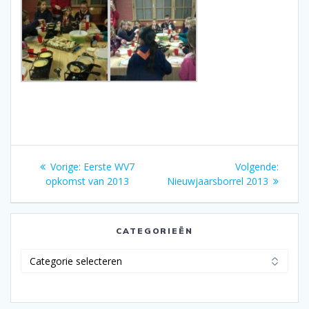
Bericht
Vorig
Volgen
Vorige:
Eerste WV7
Volgende:
navigatie
bericht:
bericht
opkomst van 2013
Nieuwjaarsborrel 2013
CATEGORIEËN
Categorieën