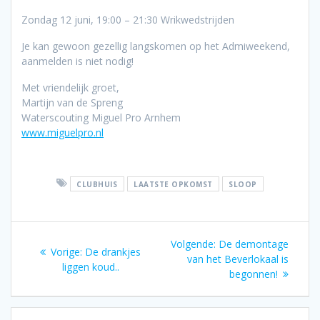
Zondag 12 juni, 19:00 – 21:30 Wrikwedstrijden
Je kan gewoon gezellig langskomen op het Admiweekend,
aanmelden is niet nodig!
Met vriendelijk groet,
Martijn van de Spreng
Waterscouting Miguel Pro Arnhem
www.miguelpro.nl
CLUBHUIS
LAATSTE OPKOMST
SLOOP
Bericht
Volgend
Volgende:
De demontage
Vorig
Vorige:
De drankjes
navigatie
bericht:
van het Beverlokaal is
bericht:
liggen koud..
begonnen!