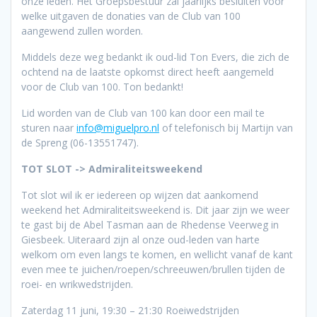
onze leden. Het Groepsbestuur zal jaarlijks besluiten voor
welke uitgaven de donaties van de Club van 100
aangewend zullen worden.
Middels deze weg bedankt ik oud-lid Ton Evers, die zich de
ochtend na de laatste opkomst direct heeft aangemeld
voor de Club van 100. Ton bedankt!
Lid worden van de Club van 100 kan door een mail te
sturen naar
info@miguelpro.nl
of telefonisch bij Martijn van
de Spreng (06-13551747).
TOT SLOT -> Admiraliteitsweekend
Tot slot wil ik er iedereen op wijzen dat aankomend
weekend het Admiraliteitsweekend is. Dit jaar zijn we weer
te gast bij de Abel Tasman aan de Rhedense Veerweg in
Giesbeek. Uiteraard zijn al onze oud-leden van harte
welkom om even langs te komen, en wellicht vanaf de kant
even mee te juichen/roepen/schreeuwen/brullen tijden de
roei- en wrikwedstrijden.
Zaterdag 11 juni, 19:30 – 21:30 Roeiwedstrijden