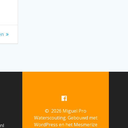
en
© 2026 Miguel Pro
Waterscouting. Gebouwd met
WordPress en het
Mesmerize
nl