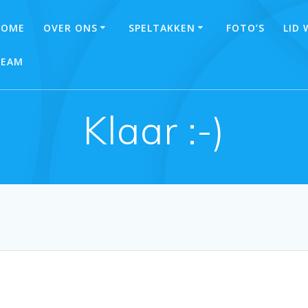
HOME
OVER ONS
SPELTAKKEN
FOTO’S
LID
TEAM
Klaar :-)