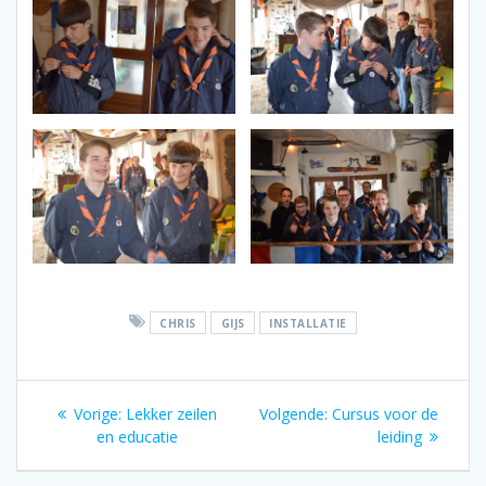
CHRIS
GIJS
INSTALLATIE
Bericht
Vorig
Volgend
Vorige:
Lekker zeilen
Volgende:
Cursus voor de
navigatie
bericht:
bericht:
en educatie
leiding