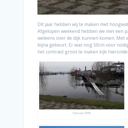
Dit jaar hebben wij te maken met hoogwate
Afgelopen weekend hebben we met een paa
weleens over de dijk kunnen komen. Met e
bijna gebeurt. Er was nog 50cm voor nodig
het contrast groot te maken kijk hieronde
9 januari 2018