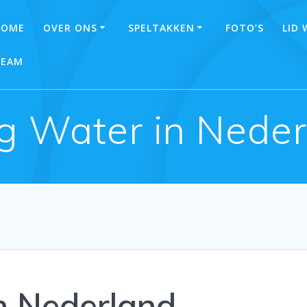
HOME
OVER ONS
SPELTAKKEN
FOTO’S
LID
TEAM
g Water in Neder
n Nederland