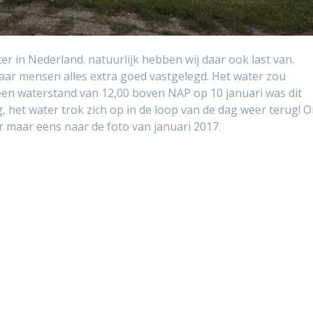
r in Nederland. natuurlijk hebben wij daar ook last van.
r mensen alles extra goed vastgelegd. Het water zou
en waterstand van 12,00 boven NAP op 10 januari was dit
, het water trok zich op in de loop van de dag weer terug! 
r maar eens naar de foto van januari 2017.