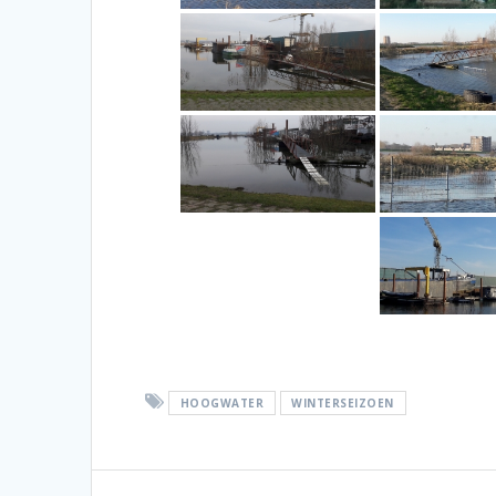
HOOGWATER
WINTERSEIZOEN
Bericht