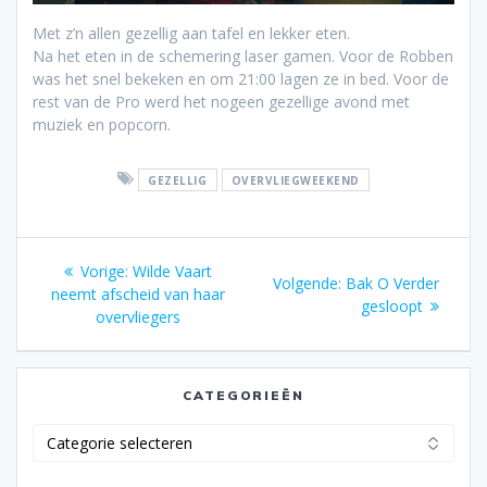
Met z’n allen gezellig aan tafel en lekker eten.
Na het eten in de schemering laser gamen. Voor de Robben
was het snel bekeken en om 21:00 lagen ze in bed. Voor de
rest van de Pro werd het nogeen gezellige avond met
muziek en popcorn.
GEZELLIG
OVERVLIEGWEEKEND
Bericht
Vorig
Vorige:
Wilde Vaart
Volgend
Volgende:
Bak O Verder
navigatie
bericht:
neemt afscheid van haar
bericht:
gesloopt
overvliegers
CATEGORIEËN
Categorieën