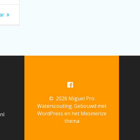
ar
© 2026 Miguel Pro
Waterscouting. Gebouwd met
WordPress en het
Mesmerize
nl
thema