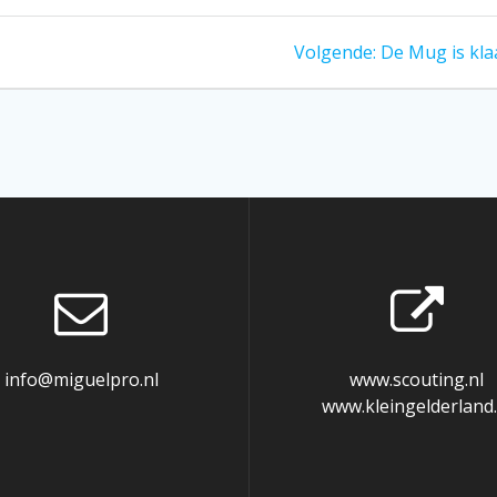
Volgend
Volgende:
De Mug is kla
bericht:
info@miguelpro.nl
www.scouting.nl
www.kleingelderland.