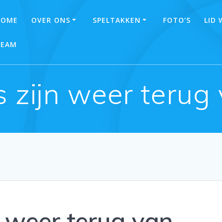
HOME
OVER ONS
SPELTAKKEN
FOTO’S
LID
TEAM
s zijn weer terug
n weer terug van