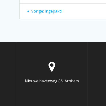
Bericht
Vorig
Vorige:
Ingepakt!
bericht:
navigatie
Nieuwe havenweg 86, Arnhem