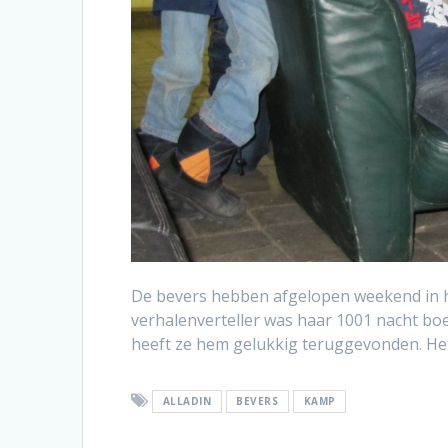
De bevers hebben afgelopen weekend in he
verhalenverteller was haar 1001 nacht bo
heeft ze hem gelukkig teruggevonden. He
ALLADIN
BEVERS
KAMP