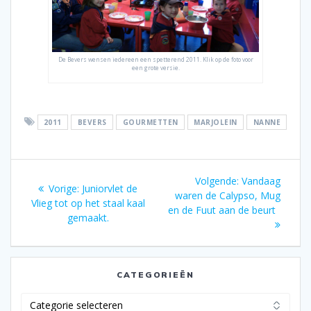
De Bevers wensen iedereen een spetterend 2011. Klik op de foto voor
een grote versie.
2011
BEVERS
GOURMETTEN
MARJOLEIN
NANNE
Bericht
Volgend
Volgende:
Vandaag
Vorig
Vorige:
Juniorvlet de
navigatie
bericht:
waren de Calypso, Mug
bericht:
Vlieg tot op het staal kaal
en de Fuut aan de beurt
gemaakt.
CATEGORIEËN
Categorieën