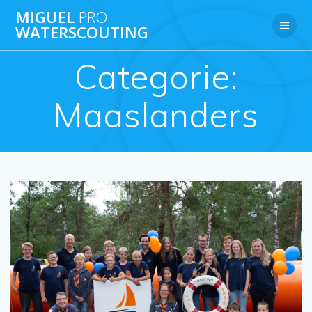
Ga
MIGUEL
PRO
naar
WATERSCOUTING
de
inhoud
Categorie:
Maaslanders