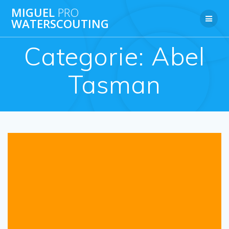
Ga
MIGUEL
PRO
naar
WATERSCOUTING
de
inhoud
Categorie:
Abel
Tasman