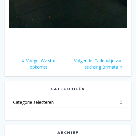
Bericht
Vorig
Volgend
Vorige:
Wv staf
Volgende:
Cadeautje van
navigatie
bericht:
bericht:
opkomst
stichting Brimata
CATEGORIEËN
Categorieën
ARCHIEF