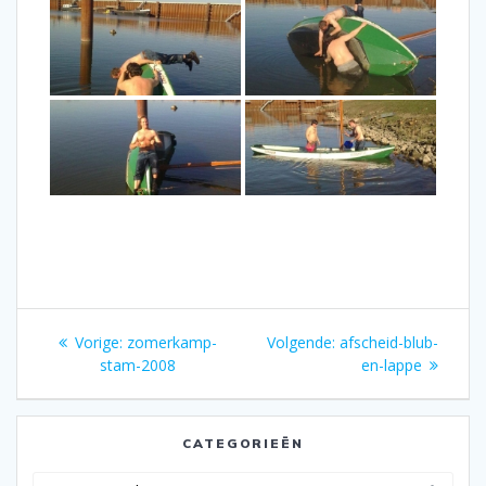
Bericht
Vorig
Volgend
Vorige:
zomerkamp-
Volgende:
afscheid-blub-
navigatie
bericht:
bericht:
stam-2008
en-lappe
CATEGORIEËN
Categorieën