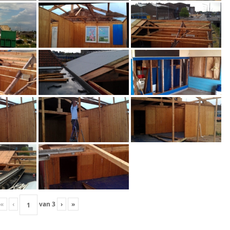
«
‹
van
3
›
»