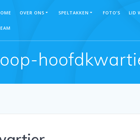
HOME
OVER ONS
SPELTAKKEN
FOTO’S
LID
TEAM
loop-hoofdkwarti
artier