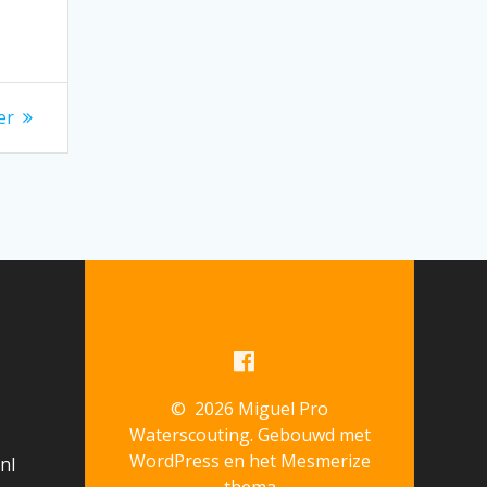
er
© 2026 Miguel Pro
Waterscouting. Gebouwd met
WordPress en het
Mesmerize
nl