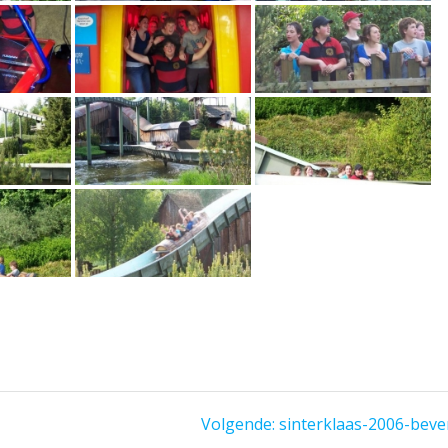
Volgend
Volgende:
sinterklaas-2006-beve
bericht: