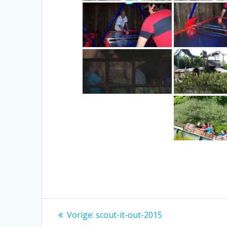
Bericht
Vorig
Vorige:
scout-it-out-2015
bericht: