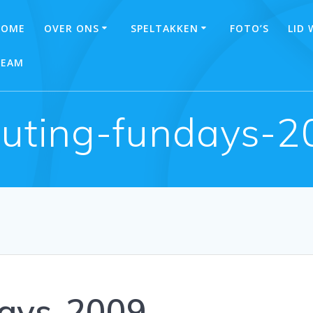
HOME
OVER ONS
SPELTAKKEN
FOTO’S
LID
TEAM
outing-fundays-2
days-2009