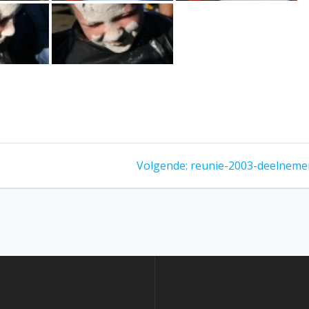
Volgend
Volgende:
reunie-2003-deelneme
bericht: