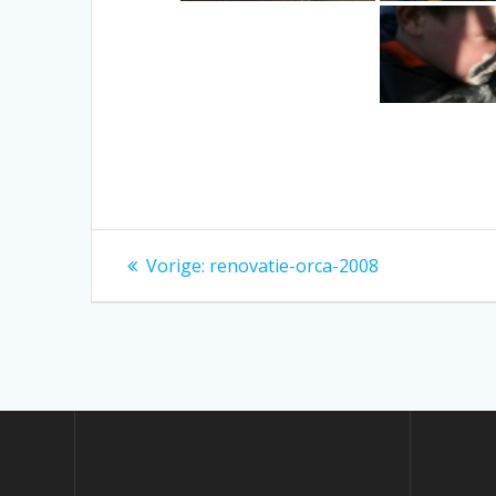
Bericht
Vorig
Vorige:
renovatie-orca-2008
bericht:
navigatie