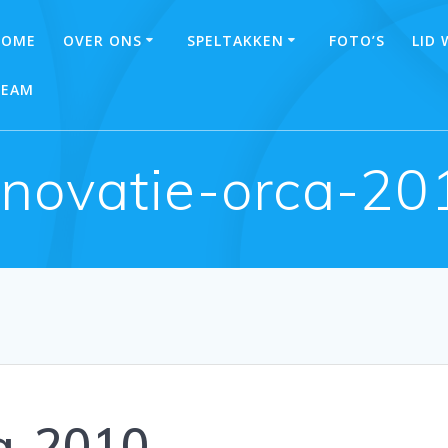
HOME
OVER ONS
SPELTAKKEN
FOTO’S
LID
TEAM
enovatie-orca-20
ca-2010