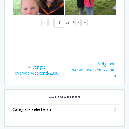
«
‹
van
4
›
»
Bericht
Volgen
Volgende:
Vorig
Vorige:
navigatie
bericht
overvaarweekend-2008
bericht:
overvaarweekend-2006
CATEGORIEËN
Categorieën