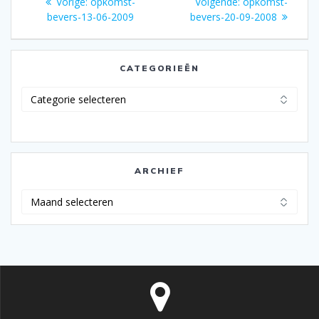
Vorig
Volgend
Vorige:
opkomst-
Volgende:
opkomst-
navigatie
bericht:
bericht:
bevers-13-06-2009
bevers-20-09-2008
CATEGORIEËN
Categorieën
ARCHIEF
Archief