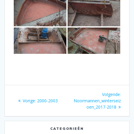
Bericht
Volgen
Volgende:
navigatie
Vorig
bericht
Vorige:
2000-2003
Noormannen_winterseiz
bericht:
oen_2017-2018
CATEGORIEËN