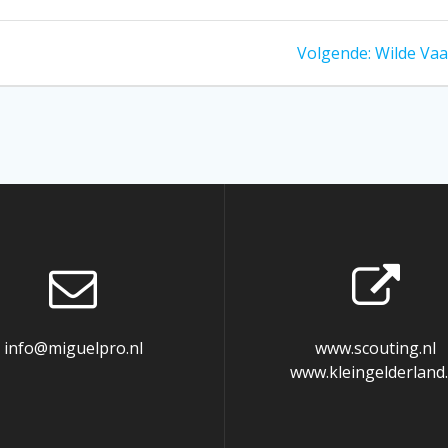
Volgend
Volgende:
Wilde Vaa
bericht:
info@miguelpro.nl
www.scouting.nl
www.kleingelderland.