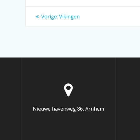
Bericht
Vorig
Vorige:
Vikingen
bericht:
navigatie
Nieuwe havenweg 86, Arnhem