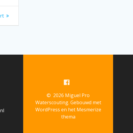
rt
© 2026 Miguel Pro
Waterscouting. Gebouwd met
WordPress en het
Mesmerize
nl
thema