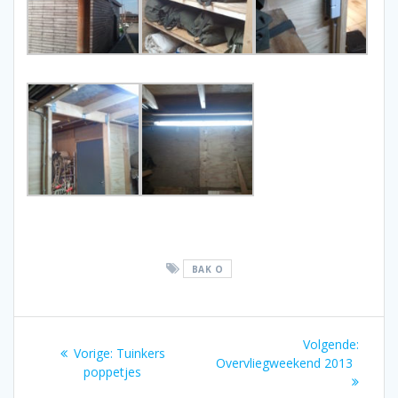
BAK O
Bericht
Volgen
Volgende:
Vorig
Vorige:
Tuinkers
navigatie
bericht
Overvliegweekend 2013
bericht:
poppetjes